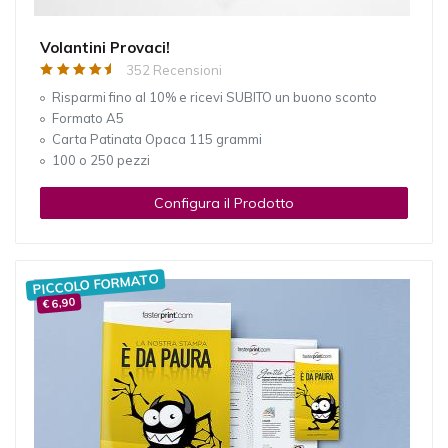
Volantini Provaci!
352 Recensioni
Risparmi fino al 10% e ricevi SUBITO un buono sconto
Formato A5
Carta Patinata Opaca 115 grammi
100 o 250 pezzi
Configura il Prodotto
PICCOLO FORMATO
€ 6,90