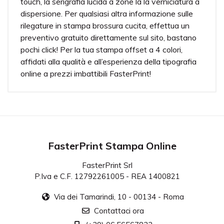
touch, la serigrafia lucida a zone la la verniciatura a
dispersione. Per qualsiasi altra informazione sulle
rilegature in stampa brossura cucita, effettua un
preventivo gratuito direttamente sul sito, bastano
pochi click! Per la tua stampa offset a 4 colori,
affidati alla qualità e all’esperienza della tipografia
online a prezzi imbattibili FasterPrint!
Formato
Potete configurare tutti i principali formati, ma se
non trovate quello che cercate contattateci
direttamente!
Numero di pagine
FasterPrint Stampa Online
Per numero di pagine si intende il numero delle
facciate totali, compresa la copertina. Il numero delle
FasterPrint Srl
facciate deve essere necessariamente un multiplo di
P.Iva e C.F. 12792261005 - REA 1400821
4, altrimenti sara' necessario inserirne alcune
bianche.
Via dei Tamarindi, 10 - 00134 - Roma
Contattaci ora
Bandelle
Configurate una copertina con bandelle per