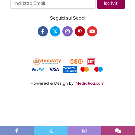
Nero pieno
Indirizzo Email
Iscriviti
Per una migliore resa del nero consigliamo le
percentuali C(40%), M(40%), Y(40%), K(100%).
Seguici sui Social
Powered & Design by
iMediatica.com