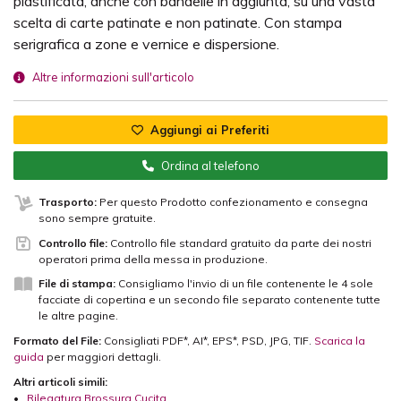
plastificata, anche con bandelle in aggiunta, su una vasta
scelta di carte patinate e non patinate. Con stampa
serigrafica a zone e vernice e dispersione.
Altre informazioni sull'articolo
Aggiungi ai Preferiti
Ordina al telefono
Trasporto:
Per questo Prodotto confezionamento e consegna
sono sempre gratuite.
Controllo file:
Controllo file standard gratuito da parte dei nostri
operatori prima della messa in produzione.
File di stampa:
Consigliamo l'invio di un file contenente le 4 sole
facciate di copertina e un secondo file separato contenente tutte
le altre pagine.
Formato del File:
Consigliati PDF*, AI*, EPS*, PSD, JPG, TIF.
Scarica la
guida
per maggiori dettagli.
Altri articoli simili:
•
Rilegatura Brossura Cucita