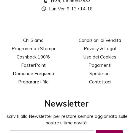
(+39) 06.56567833
aggiungere pregio alla vostra pubblicazione.
Lun-Ven 9-13 / 14-18
Plastificazione e serigrafia a zone
E' possibile plastificare e serigrafare la copertina
(solo carte patinate).
Chi Siamo
Condizioni di Vendita
Verniciatura a dispersione
Programma +Stampi
Privacy & Legal
Rendete il vostro stampato ancora piu' brillante
grazie alla vernice a dispersione (solo carte
Cashback 100%
Uso dei Cookies
patinate).
FasterPoint
Pagamenti
Risoluzione immagini consigliata
Domande Frequenti
Spedizioni
300 dpi.
Preparare i file
Contattaci
Sbordatura su ogni lato
2 mm.
Newsletter
Profilo colore consigliato
Iscriviti alla Newsletter per restare sempre aggiornato sulle
CMYK FOGRA39.
nostre ultime novità!