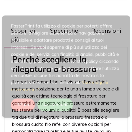
FasterPrint fa utilizzo di cookie per poterti offrire
Scopri di
Specifiche
Recensioni
sempre la migliore esperienza di navigazione
più
possibile e adattare prodotti e consigli ai tuoi
interessi. Se vuoi saperne di più sull'utilizzo dei
cookie e dei servizi con finalità di analisi, pubblicità e
Perché scegliere la
marketing, puoi consultare la nostra policy cliccando
rilegatura a brossura
sul link seguente. Se scegli di non accettare l'utilizzo
dei cookie, alcune funzionalità del nostro sito
Il reparto Stampa Libri e Riviste di FasterPrint
potrebbero essere non disponibili.
Vuoi maggiori
mette a disposizione per te una stampa veloce e di
informazioni?
qualità con ottime tecnologie di fresatura per
garantirti una rilegatura in brossura estremamente
Rifiuta
Accetta tutti
resistente per volumi di qualità! È possibile scegliere
tra due tipi di rilegatura: a brossura fresata o a
brossura cucita filo refe, con diverse opzioni per
personalizzare i tuoi libri e le tue riviste, avrai un