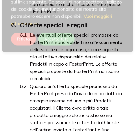
sul link seguente. Se scegli di non accettare l'utilizzo
non cambiano anche in caso di ritiro presso
dei cookie, alcune funzionalità del nostro sito
il FasterPoint.
potrebbero essere non disponibili.
Vuoi maggiori
informazioni?
Offerte speciali e regali
Le eventuali offerte speciali promosse da
Rifiuta
Accetta tutti
FasterPrint sono valide fino all'esaurimento
delle scorte e, in ogni caso, sono soggette
alla effettiva disponibilità dei relativi
Prodotti in capo a FasterPrint. Le offerte
speciali proposte da FasterPrint non sono
cumulabili.
Qualora un'offerta speciale promossa da
FasterPrint preveda l'invio di un prodotto in
omaggio insieme ad uno o più Prodotti
acquistati, il Cliente avrà diritto a tale
prodotto omaggio solo se lo stesso sia
stato espressamente richiesto dal Cliente
nell'ordine inviato a FasterPrint e fino