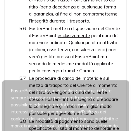
ritiro (pena decadenza di qualunque forma
di garanzia)
, al fine di non comprometterne
l'integrità durante il trasporto.
FasterPrint mette a disposizione del Cliente
il FasterPoint
esclusivamente
per il ritiro del
materiale ordinato. Qualunque altra attività
(reclami, assistenza, consulenza, ecc.) non
verrà gestita presso il FasterPoint ma
secondo le medesime modalità applicate
per la consegna tramite Corriere.
Le procedure di carico del materiale sul
mezzo di trasporto del Cliente al momento
FasterPrint fa utilizzo di cookie per poterti offrire
del ritiro avvengono a cura del Cliente
sempre la migliore esperienza di navigazione
stesso. FasterPrint si impegna a prepapare
possibile e adattare prodotti e consigli ai tuoi
la consegna e gli imballi nel miglior modo
interessi. Se vuoi saperne di più sull'utilizzo dei
possibile per agevolarne il carico.
cookie e dei servizi con finalità di analisi, pubblicità e
Le modalità di pagamento sono quelle
marketing, puoi consultare la nostra policy cliccando
specificate sul sito al momento dell'ordine e