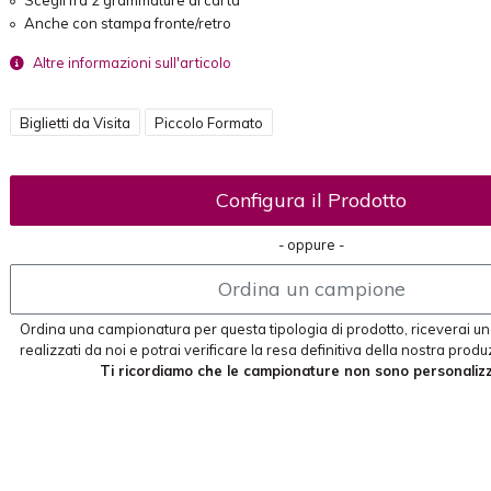
Scegli fra 2 grammature di carta
Anche con stampa fronte/retro
Altre informazioni sull'articolo
Biglietti da Visita
Piccolo Formato
Configura il Prodotto
- oppure -
Ordina un campione
Ordina una campionatura per questa tipologia di prodotto, riceverai un
realizzati da noi e potrai verificare la resa definitiva della nostra produ
Ti ricordiamo che le campionature non sono personalizz