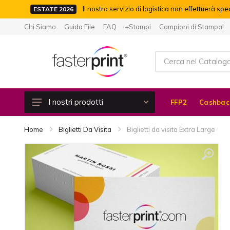
Il nostro servizio di logistica non effettuerà spe
ESTATE 2026
Chi Siamo
Guida File
FAQ
+Stampi
Campioni di Stampa!
I nostri prodotti
FFP2
Cashbac
Cashback 100%
Home
Biglietti Da Visita
Biglietti da visita Extra Large
Piccolo Formato
Moduli Continui e Autoricalcanti
Libri e Riviste
Grande Formato
Etichette Adesive