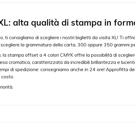
 XL: alta qualità di stampa in for
o, ti consigliamo di scegliere i nostri biglietti da visita XL! Ti o
 di scegliere la grammatura della carta, 300 oppure 350 grammi pe
 la stampa offset a 4 colori CMYK offre la possibilità di sceglie
esa cromatica, caratterizzata da incredibili brillantezza e lucen
 i tempi di spedizione: consegniamo anche in 24 ore! Approfitta de
 costo.
iorità.
e da 9,2x6,2 cm. puoi realizzare biglietti e tessere per i più svariat
e resa del nero consigliamo le percentuali C(40%), M(40%), Y(40
nte o fronte retro hanno lo stesso costo. Approfittane!
tto hai la possibilità di scegliere la grammatura della carta, 3
uo biglietto.