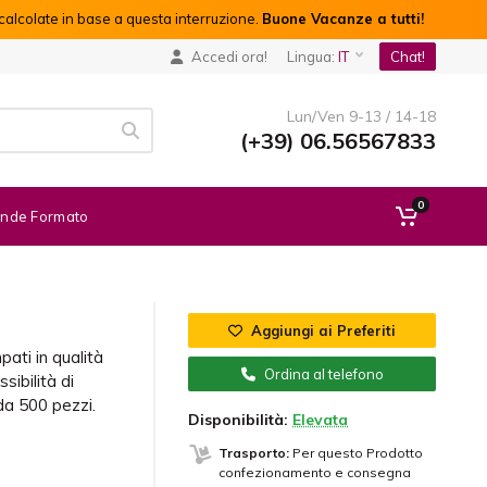
alcolate in base a questa interruzione.
Buone Vacanze a tutti!
Accedi ora!
Lingua:
IT
Chat!
Lun/Ven 9-13 / 14-18
(+39) 06.56567833
0
nde Formato
Aggiungi ai Preferiti
pati in qualità
Ordina al telefono
ibilità di
da 500 pezzi.
Disponibilità:
Elevata
Trasporto:
Per questo Prodotto
confezionamento e consegna