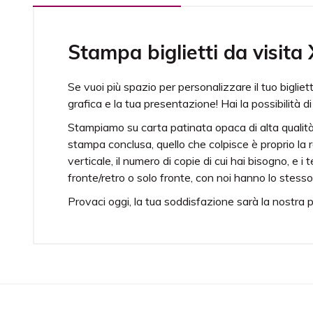
Stampa biglietti da visita
Se vuoi più spazio per personalizzare il tuo bigliett
grafica e la tua presentazione! Hai la possibilità
Stampiamo su carta patinata opaca di alta qualità,
stampa conclusa, quello che colpisce è proprio la r
verticale, il numero di copie di cui hai bisogno, e
fronte/retro o solo fronte, con noi hanno lo stesso
Provaci oggi, la tua soddisfazione sarà la nostra pr
Extra Large
Con la dimension
Nero pieno
Per una miglior
Stampa
Stampa solo fro
Scelta della carta
Su questo prodo
consistenza al t