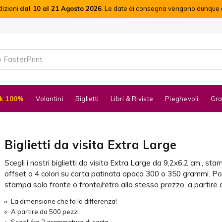
dizioni
dal 10 al 21 Agosto 2026
. Le date di consegna vengono dunque c
k 100%
Volantini
Biglietti
Libri & Riviste
Pieghevoli
Gra
Biglietti da visita Extra Large
Scegli i nostri biglietti da visita Extra Large da 9,2x6,2 cm., stam
offset a 4 colori su carta patinata opaca 300 o 350 grammi. Poss
stampa solo fronte o fronte/retro allo stesso prezzo, a partire 
La dimensione che fa la differenza!
A partire da 500 pezzi