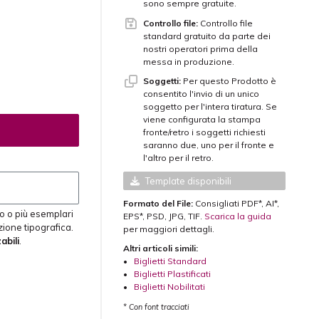
sono sempre gratuite.
Controllo file:
Controllo file
standard gratuito da parte dei
nostri operatori prima della
messa in produzione.
Soggetti:
Per questo Prodotto è
consentito l'invio di un unico
soggetto per l'intera tiratura. Se
viene configurata la stampa
fronte/retro i soggetti richiesti
saranno due, uno per il fronte e
l'altro per il retro.
Template disponibili
Formato del File:
Consigliati PDF*, AI*,
o o più esemplari
EPS*, PSD, JPG, TIF.
Scarica la guida
zione tipografica.
per maggiori dettagli.
abili
.
Altri articoli simili:
•
Biglietti Standard
•
Biglietti Plastificati
•
Biglietti Nobilitati
* Con font tracciati