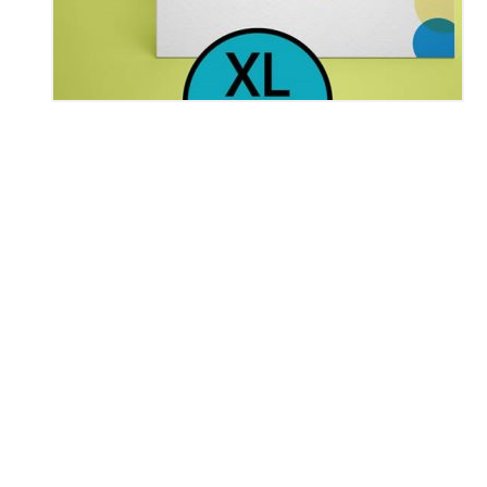
Manifesti e Espositori
Tovagliette
Per il Tuo Lavoro
Mascherine FFP2
Tutti A/Z