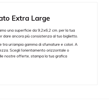
mato Extra Large
ffriamo una superficie da 9,2x6,2 cm. per la tua
r dare ancora più consistenza al tuo biglietto.
re tra un’ampia gamma di sfumature e colori. A
tezza. Scegli l’orientamento orizzontale o
lle nostre offerte, stampa la tua grafica
i utilizzi.
%), K(100%).
00 grammi oppure 350 per dare ancora più