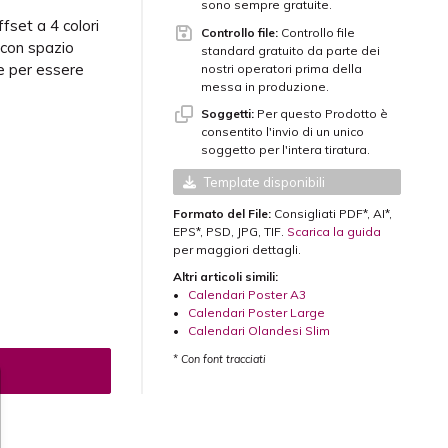
sono sempre gratuite.
fset a 4 colori
Controllo file:
Controllo file
 con spazio
standard gratuito da parte dei
re per essere
nostri operatori prima della
messa in produzione.
Soggetti:
Per questo Prodotto è
consentito l'invio di un unico
soggetto per l'intera tiratura.
Template disponibili
Formato del File:
Consigliati PDF*, AI*,
EPS*, PSD, JPG, TIF.
Scarica la guida
per maggiori dettagli.
Altri articoli simili:
•
Calendari Poster A3
•
Calendari Poster Large
•
Calendari Olandesi Slim
* Con font tracciati