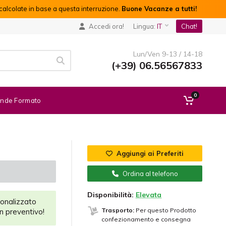
alcolate in base a questa interruzione.
Buone Vacanze a tutti!
Accedi ora!
Lingua:
IT
Chat!
Lun/Ven 9-13 / 14-18
(+39) 06.56567833
0
nde Formato
Aggiungi ai Preferiti
Ordina al telefono
Disponibilità:
Elevata
sonalizzato
Trasporto:
Per questo Prodotto
un preventivo!
confezionamento e consegna