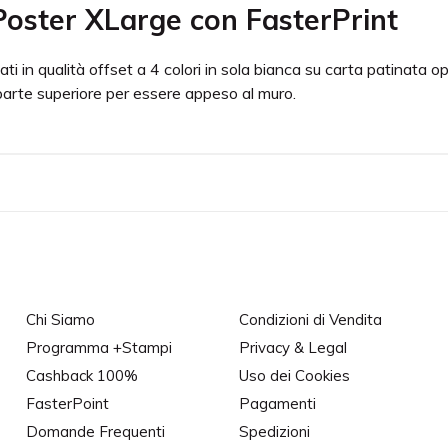
Poster XLarge con FasterPrint
ati in qualità offset a 4 colori in sola bianca su carta patinat
 parte superiore per essere appeso al muro.
uperiore per l'appensione, diametro 4/5 mm., distanza dal bordo 
e resa del nero consigliamo le percentuali C(40%), M(40%), Y(40
Chi Siamo
Condizioni di Vendita
Programma +Stampi
Privacy & Legal
Cashback 100%
Uso dei Cookies
FasterPoint
Pagamenti
Domande Frequenti
Spedizioni