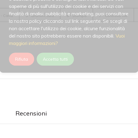
saperne di più sull'utilizzo dei cookie e dei servizi con
finalità di analisi, pubblicità e marketing, puoi consultare
 - Carta
5 - Grammatura
6 - Stampa
7 - Controllo file
la nostra policy cliccando sul link seguente. Se scegli di
non accettare l'utilizzo dei cookie, alcune funzionalità
del nostro sito potrebbero essere non disponibili.
Vuoi
maggiori informazioni?
Rifiuta
Accetta tutti
Recensioni