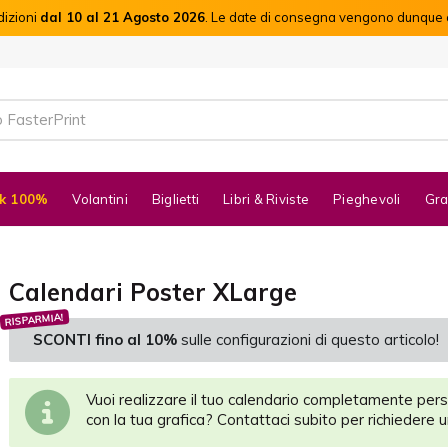
dizioni
dal 10 al 21 Agosto 2026
. Le date di consegna vengono dunque c
k 100%
Volantini
Biglietti
Libri & Riviste
Pieghevoli
Gra
Calendari Poster XLarge
RISPARMIA!
SCONTI fino al 10%
sulle configurazioni di questo articolo!
Vuoi realizzare il tuo calendario completamente per
con la tua grafica? Contattaci subito per richiedere 