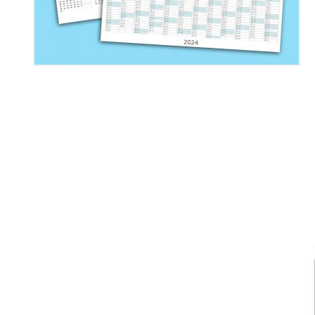
Manifesti e Espositori
Tovagliette
Per il Tuo Lavoro
Mascherine FFP2
Tutti A/Z