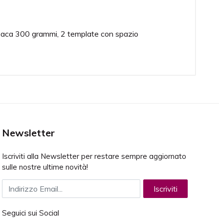
a opaca 300 grammi, 2 template con spazio
circa 12 mm.
%), K(100%).
Newsletter
Iscriviti alla Newsletter per restare sempre aggiornato
sulle nostre ultime novità!
Indirizzo Email
Iscriviti
Seguici sui Social