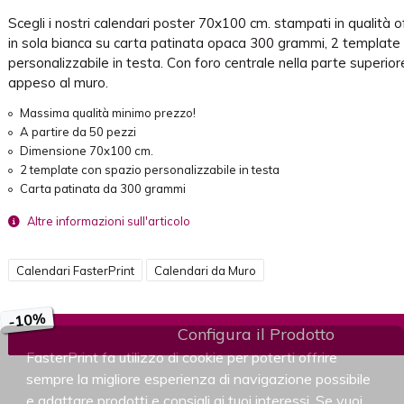
Scegli i nostri calendari poster 70x100 cm. stampati in qualità of
in sola bianca su carta patinata opaca 300 grammi, 2 template
personalizzabile in testa. Con foro centrale nella parte superio
appeso al muro.
Massima qualità minimo prezzo!
A partire da 50 pezzi
Dimensione 70x100 cm.
2 template con spazio personalizzabile in testa
Carta patinata da 300 grammi
Altre informazioni sull'articolo
Calendari FasterPrint
Calendari da Muro
-10%
Configura il Prodotto
FasterPrint fa utilizzo di cookie per poterti offrire
sempre la migliore esperienza di navigazione possibile
e adattare prodotti e consigli ai tuoi interessi. Se vuoi