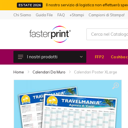
Il nostro servizio di logistica non effettuerà spe
ESTATE 2026
Chi Siamo
Guida File
FAQ
+Stampi
Campioni di Stampa!
I nostri prodotti
FFP2
Cashbac
Cashback 100%
Home
Calendari Da Muro
Calendari Poster XLarge
Piccolo Formato
Moduli Continui e Autoricalcanti
Libri e Riviste
Grande Formato
Etichette Adesive