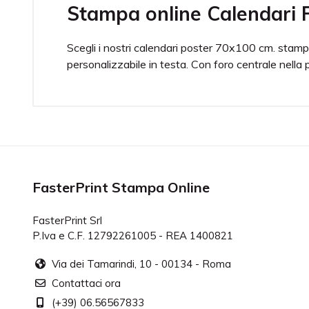
Stampa online Calendari 
Scegli i nostri calendari poster 70x100 cm. stamp
personalizzabile in testa. Con foro centrale nella
Dimensione
70x100 cm.
Appendilo!
Foro centrale s
Nero pieno
Per una miglior
FasterPrint Stampa Online
FasterPrint Srl
P.Iva e C.F. 12792261005 - REA 1400821
×
Via dei Tamarindi, 10 - 00134 - Roma
Contattaci ora
Evviva!
(+39) 06.56567833