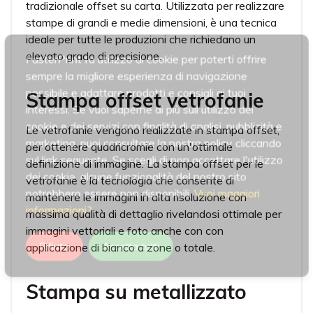
tradizionale offset su carta. Utilizzata per realizzare
stampe di grandi e medie dimensioni, è una tecnica
ideale per tutte le produzioni che richiedano un
elevato grado di precisione.
FasterPrint fa utilizzo di cookie per poterti offrire
sempre la migliore esperienza di navigazione
possibile e adattare prodotti e consigli ai tuoi
Stampa offset vetrofanie
interessi. Se vuoi saperne di più sull'utilizzo dei
cookie e dei servizi con finalità di analisi, pubblicità e
Le vetrofanie vengono realizzate in stampa offset,
marketing, puoi consultare la nostra policy cliccando
per ottenere quadricromie con un'ottimale
sul link seguente. Se scegli di non accettare l'utilizzo
definizione di immagine. La stampa offset per le
dei cookie, alcune funzionalità del nostro sito
vetrofanie è la tecnologia che consente di
potrebbero essere non disponibili.
Vuoi maggiori
mantenere le immagini in alta risoluzione con
informazioni?
massima qualità di dettaglio rivelandosi ottimale per
immagini vettoriali e foto anche con con
Rifiuta
Accetta tutti
applicazione di bianco a zone o totale.
Stampa su metallizzato