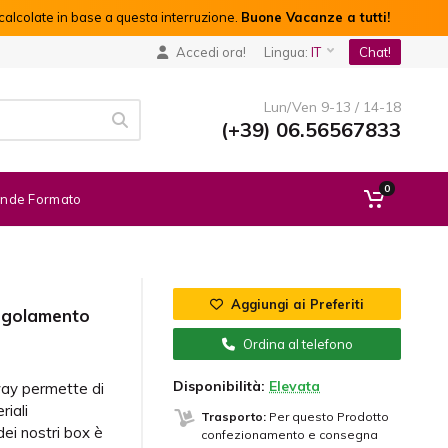
alcolate in base a questa interruzione.
Buone Vacanze a tutti!
Accedi ora!
Lingua:
IT
Chat!
Lun/Ven 9-13 / 14-18
(+39) 06.56567833
0
nde Formato
Aggiungi ai Preferiti
regolamento
Ordina al telefono
Disponibilità:
Elevata
way permette di
riali
Trasporto:
Per questo Prodotto
dei nostri box è
confezionamento e consegna