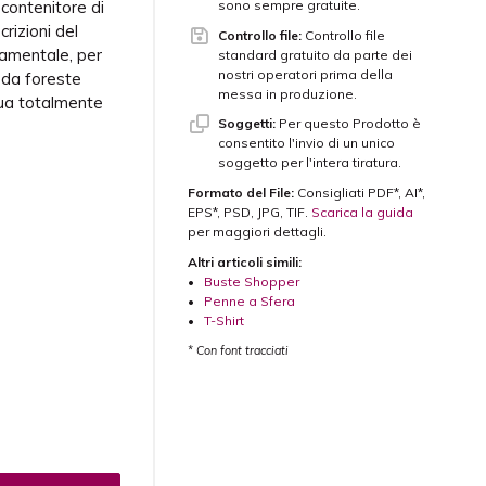
 contenitore di
sono sempre gratuite.
rizioni del
Controllo file:
Controllo file
damentale, per
standard gratuito da parte dei
nostri operatori prima della
 da foreste
messa in produzione.
qua totalmente
Soggetti:
Per questo Prodotto è
consentito l'invio di un unico
soggetto per l'intera tiratura.
Formato del File:
Consigliati PDF*, AI*,
EPS*, PSD, JPG, TIF.
Scarica la guida
per maggiori dettagli.
Altri articoli simili:
•
Buste Shopper
•
Penne a Sfera
•
T-Shirt
* Con font tracciati