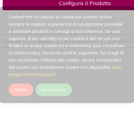
Configura il Prodotto
FasterPrint fa utilizzo di cookie per poterti offrire
sempre la migliore esperienza di navigazione possibile
e adattare prodotti e consigli ai tuoi interessi. Se vuoi
saperne di più sull'utilizzo dei cookie e dei servizi con
 - Materiale
5 - Stampa
6 - Plastificazione
7 - Nobilitazion
finalità di analisi, pubblicità e marketing, puoi consultare
la nostra policy cliccando sul link seguente. Se scegli di
non accettare l'utilizzo dei cookie, alcune funzionalità
del nostro sito potrebbero essere non disponibili.
Vuoi
maggiori informazioni?
Rifiuta
Accetta tutti