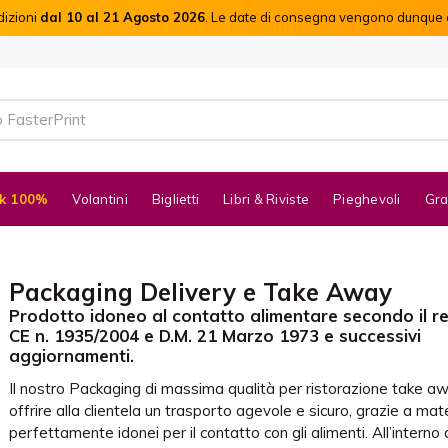
dizioni
dal 10 al 21 Agosto 2026
. Le date di consegna vengono dunque c
k 100%
Volantini
Biglietti
Libri & Riviste
Pieghevoli
Gra
Packaging Delivery e Take Away
Prodotto idoneo al contatto alimentare secondo il 
CE n. 1935/2004 e D.M. 21 Marzo 1973 e successivi
aggiornamenti.
Il nostro Packaging di massima qualità per ristorazione take a
offrire alla clientela un trasporto agevole e sicuro, grazie a mate
perfettamente idonei per il contatto con gli alimenti. All’interno 