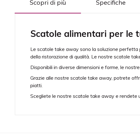
Scopri di più
Specifiche
Scatole alimentari per le 
Le scatole take away sono la soluzione perfetta p
della ristorazione di qualità. Le nostre scatole take
Disponibili in diverse dimensioni e forme, le nostre
Grazie alle nostre scatole take away, potrete offri
piatti.
Scegliete le nostre scatole take away e rendete uni
Modelli
Tanti formati di
Quantità
A partire da 16
Materiale
Performa 320 gr.
Inchiostri
Certificati alim