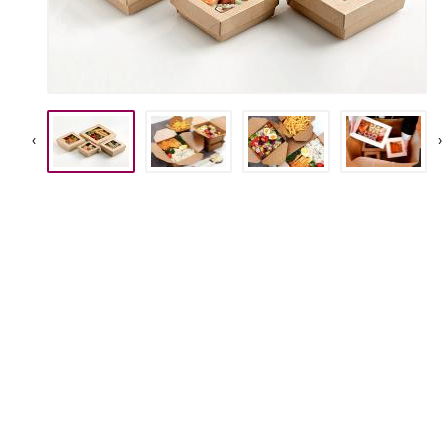
Manifesti e Espositori
Tovagliette
Per il Tuo Lavoro
Mascherine FFP2
‹
›
Tutti A/Z