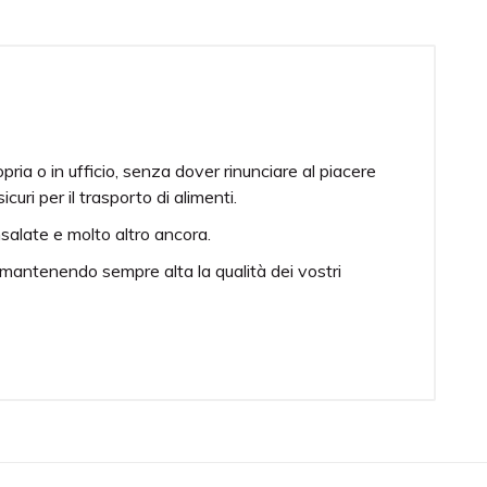
ia o in ufficio, senza dover rinunciare al piacere
curi per il trasporto di alimenti.
nsalate e molto altro ancora.
e, mantenendo sempre alta la qualità dei vostri
(bauletti).
ta per il contatto con gli alimenti.
one.