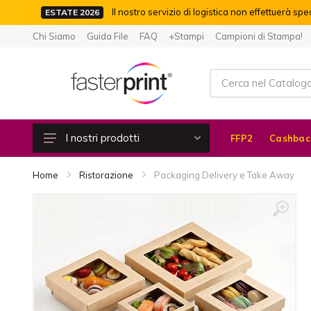
Il nostro servizio di logistica non effettuerà spe
ESTATE 2026
Chi Siamo
Guida File
FAQ
+Stampi
Campioni di Stampa!
I nostri prodotti
FFP2
Cashbac
Cashback 100%
Home
Ristorazione
Packaging Delivery e Take Away
Piccolo Formato
Moduli Continui e Autoricalcanti
Libri e Riviste
Grande Formato
Etichette Adesive