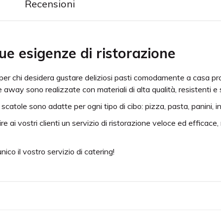
Recensioni
tue esigenze di ristorazione
er chi desidera gustare deliziosi pasti comodamente a casa propr
 away sono realizzate con materiali di alta qualità, resistenti e si
 scatole sono adatte per ogni tipo di cibo: pizza, pasta, panini, i
re ai vostri clienti un servizio di ristorazione veloce ed efficac
co il vostro servizio di catering!
sponibili, in versione display (con coperchio e finestra) e lunch box 
0 pezzi, a seconda del modello scelto.
 in versione White e Kraft Color, carta certificata alimentare adat
entari, vegetali adatti alla stampa offset a basso odore e migrazi