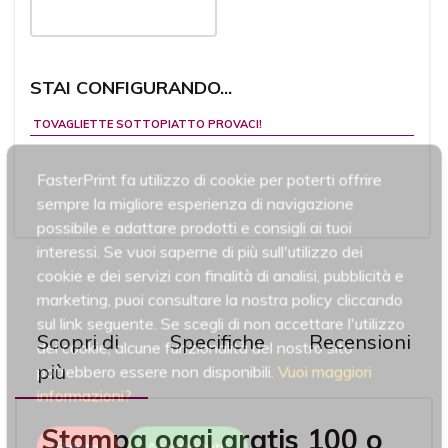
STAI CONFIGURANDO...
TOVAGLIETTE SOTTOPIATTO PROVACI!
FasterPrint fa utilizzo di cookie per poterti offrire
sempre la migliore esperienza di navigazione
possibile e adattare prodotti e consigli ai tuoi
interessi. Se vuoi saperne di più sull'utilizzo dei
cookie e dei servizi con finalità di analisi, pubblicità e
marketing, puoi consultare la nostra policy cliccando
sul link seguente. Se scegli di non accettare l'utilizzo
Scopri di
Specifiche
Recensioni
dei cookie, alcune funzionalità del nostro sito
più
potrebbero essere non disponibili.
Vuoi maggiori
informazioni?
Stampa oggi gratis 100 o
Rifiuta
Accetta tutti