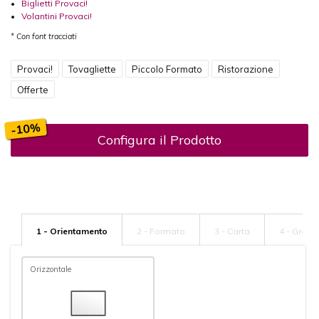
•
Biglietti Provaci!
•
Volantini Provaci!
* Con font tracciati
Provaci!
Tovagliette
Piccolo Formato
Ristorazione
Offerte
-10%
Configura il Prodotto
1 - Orientamento
2 - Formato
3 - Carta
4 - Gram
Orizzontale