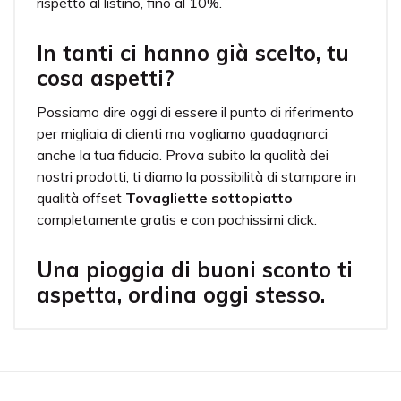
rispetto al listino, fino al 10%.
In tanti ci hanno già scelto, tu
cosa aspetti?
Possiamo dire oggi di essere il punto di riferimento
per migliaia di clienti ma vogliamo guadagnarci
anche la tua fiducia. Prova subito la qualità dei
nostri prodotti, ti diamo la possibilità di stampare in
qualità offset
Tovagliette sottopiatto
completamente gratis e con pochissimi click.
Una pioggia di buoni sconto ti
aspetta, ordina oggi stesso.
Inchiostri
L'utilizzo di inchiostri vegetali rende le nostre
tovagliette l'articolo perfetto per la promozione
sottopiatto. Il prodotto non è adatto ad essere
utilizzato per incartare alimenti.