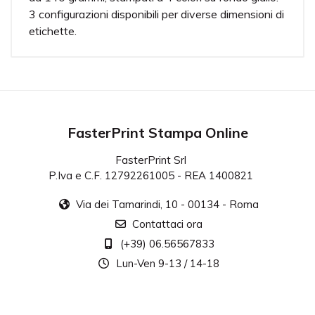
3 configurazioni disponibili per diverse dimensioni di
etichette.
Materiale
Carta Usomano Naturale 140 grammi.
Stampa
A colori solo fronte su fondo giallo.
FasterPrint Stampa Online
Modelli
FasterPrint Srl
3 configurazioni disponibili da 8, 14 e 24 etichette.
P.Iva e C.F. 12792261005 - REA 1400821
Strappo
Via dei Tamarindi, 10 - 00134 - Roma
Facilitato tramite linee di perforazione.
Contattaci ora
Nero pieno
(+39) 06.56567833
Per una migliore resa del nero consigliamo le
Lun-Ven 9-13 / 14-18
percentuali C(40%), M(40%), Y(40%), K(100%).