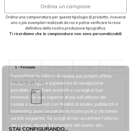
Ordina un campione
Ordina una campionatura per questa tipologia di prodotto, riceverai
uno o più esemplari realizzati da noi e potrai verificare la resa
definitiva della nostra produzione tipografica.
Ti ricordiamo che le campionature non sono personalizzabili
.
1 - Formato
2 - Modello
3 - Carta
4 - Grammatur
FasterPrint fa utilizzo di cookie per poterti offrire
sempre la migliore esperienza di navigazione
DIN A4 (21x29,7 cm.)
possibile e adattare prodotti e consigli ai tuoi
interessi. Se vuoi saperne di più sull'utilizzo dei
cookie e dei servizi con finalità di analisi, pubblicità e
marketing, puoi consultare la nostra policy cliccando
sul link seguente. Se scegli di non accettare l'utilizzo
dei cookie, alcune funzionalità del nostro sito
STAI CONFIGURANDO...