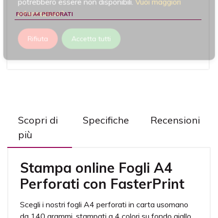
potrebbero essere non disponibili.
Vuoi maggiori
informazioni?
FOGLI A4 PERFORATI
Rifiuta
Accetta tutti
Scopri di
Specifiche
Recensioni
più
Stampa online Fogli A4
Perforati con FasterPrint
Scegli i nostri fogli A4 perforati in carta usomano
da 140 grammi, stampati a 4 colori su fondo giallo.