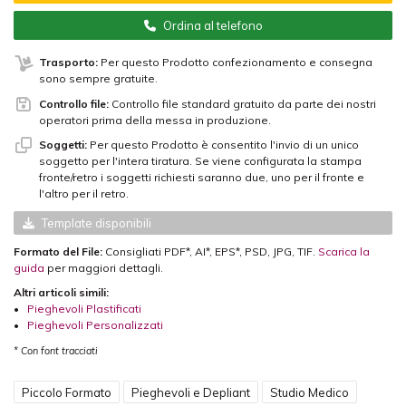
Ordina al telefono
Trasporto:
Per questo Prodotto confezionamento e consegna
sono sempre gratuite.
Controllo file:
Controllo file standard gratuito da parte dei nostri
operatori prima della messa in produzione.
Soggetti:
Per questo Prodotto è consentito l'invio di un unico
soggetto per l'intera tiratura. Se viene configurata la stampa
fronte/retro i soggetti richiesti saranno due, uno per il fronte e
l'altro per il retro.
Template disponibili
Formato del File:
Consigliati PDF*, AI*, EPS*, PSD, JPG, TIF.
Scarica la
guida
per maggiori dettagli.
Altri articoli simili:
•
Pieghevoli Plastificati
•
Pieghevoli Personalizzati
* Con font tracciati
Piccolo Formato
Pieghevoli e Depliant
Studio Medico