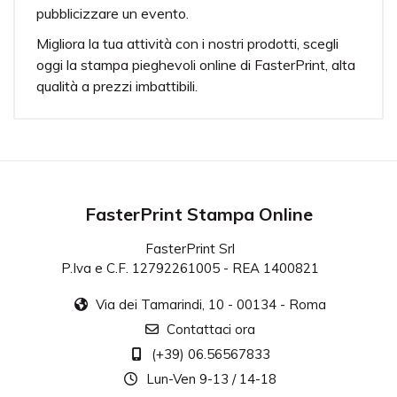
pubblicizzare un evento.
Migliora la tua attività con i nostri prodotti, scegli
oggi la stampa pieghevoli online di FasterPrint, alta
qualità a prezzi imbattibili.
Nero pieno
Per una migliore resa del nero consigliamo le
percentuali C(40%), M(40%), Y(40%), K(100%).
Piega
FasterPrint Stampa Online
Fino a 3 linee di piegatura.
FasterPrint Srl
Resa del prodotto
P.Iva e C.F. 12792261005 - REA 1400821
I pieghevoli verranno consegnati già piegati per
grammature fino a 170 grammi.
Via dei Tamarindi, 10 - 00134 - Roma
Contattaci ora
(+39) 06.56567833
Lun-Ven 9-13 / 14-18