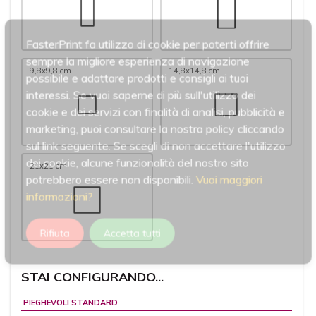
FasterPrint fa utilizzo di cookie per poterti offrire
sempre la migliore esperienza di navigazione
9,8x9,8 cm.
14,8x14,8 cm.
possibile e adattare prodotti e consigli ai tuoi
interessi. Se vuoi saperne di più sull'utilizzo dei
cookie e dei servizi con finalità di analisi, pubblicità e
marketing, puoi consultare la nostra policy cliccando
sul link seguente. Se scegli di non accettare l'utilizzo
dei cookie, alcune funzionalità del nostro sito
21x21 cm.
potrebbero essere non disponibili.
Vuoi maggiori
informazioni?
Rifiuta
Accetta tutti
STAI CONFIGURANDO...
PIEGHEVOLI STANDARD