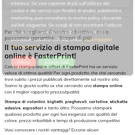
interessi. Se vuoi saperne di più sull'utilizzo dei
cookie e dei servizi con finalità di analisi, pubblicità e
marketing, puoi consultare la nostra policy cliccando
sul link seguente. Se scegli di non accettare l'utilizzo
Perchè sceglierci, il nostro obiettivo, cosa
dei cookie, alcune funzionalità del nostro sito
possiamo garantire... Scopri di più!
potrebbero essere non disponibili.
Vuoi maggiori
Il tuo servizio di stampa digitale
informazioni?
online è FasterPrint!
Rifiuta
Accetta tutti
Con la stampa online offset di FasterPrint hai un servizio
veloce di ottima qualità! Per ogni prodotto che stai cercando
trovi subito i prezzi pubblicati direttamente sul nostro sito.
Siamo la giusta scelta se stai cercando una
stampa online
con il miglior rapporto prezzo/qualità.
Stampa di volantini
,
biglietti
,
pieghevoli
,
cartoline
,
etichette
adesive
,
espositori
e tanto altro. Possiamo stampare
qualsiasi prodotto per ogni tua esigenza con qualità del
colore, prezzi imbattibili e tempi di produzione competitivi.
Vuoi conoscere i nostri vantaggi? Eccone alcuni: