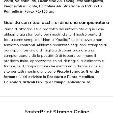
visita
,
Volantini A5
,
Locandine A3
,
Tovagliette sottopiatto
,
Pieghevoli a 3 ante
,
Cartoline A6
,
Striscione in PVC 2x1
e
Pannello in Forex 70x100 cm.
Guarda con i tuoi occhi, ordina una campionatura
Prima di affidarci il tuo prodotto dai un'occhiata a quelli che
abbiamo già stampato per i nostri clienti, il nostro punto di
forza come sempre si chiama "Qualità" su cui davvero non
temiamo confronti. Abbiamo realizzato negli anni stampati di
ogni tipo in centinaia di migliaia di copie, ordinare una
campionatura ti dà la possibilità di toccare con mano il
prodotto finito, apprezzarne colori, dettaglio, allestimento e
finiture. Le 8 campionature che mettiamo a disposizione sul
sito per tutti i nostri clienti sono
Piccolo formato
,
Grande
formato
,
Libri e riviste in Brossura e Punto metallico
,
Calendari
,
articoli Luxury
e
Stampa lenticolare 3d
.
FasterPrint Stampa Online