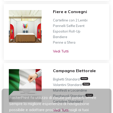
Fiere e Convegni
Cartelline con 2 Lembi
Pannelli Selfie Event
Espositori Roll-Up
Bandiere
Penne a Sfera
Vedi Tutti
Campagna Elettorale
Biglietti Standard
PROMO
Volantini Standard
PROMO
Manifesti e Locandine
Pieghevoli Standard
PROMO
FasterPrint fa utilizzo di cookie per poterti offrire
Cartoline Standard
sempre la migliore esperienza di navigazione
possibile e adattare prodotti e consigli ai tuoi
Vedi Tutti