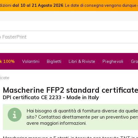
dizioni
dal 10 al 21 Agosto 2026
. Le date di consegna vengono dunque c
k 100%
Volantini
Biglietti
Libri & Riviste
Pieghevoli
Gra
icate
Mascherine FFP2 standard certificat
DPI certificato CE 2233 - Made in Italy
Hai bisogno di quantità di fornitura diverse da quelle
sito? Contattaci direttamente per un preventivo per
avere maggiori informazioni.