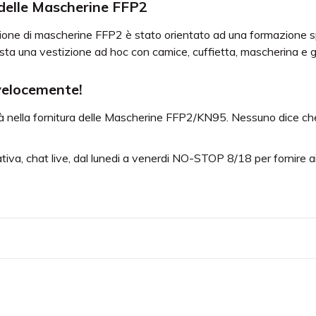
 delle Mascherine FFP2
zione di mascherine FFP2 è stato orientato ad una formazione spec
vista una vestizione ad hoc con camice, cuffietta, mascherina e g
velocemente!
cità nella fornitura delle Mascherine FFP2/KN95. Nessuno dice 
va, chat live, dal lunedi a venerdi NO-STOP 8/18 per fornire ai pro
protezione individuale (DPI cat.III) come da direttiva dpi 2016/42
E) 2016/425, risulta classificata come FFP2 in base alla norma
2233.
 polipropilene PP opaco e inodore