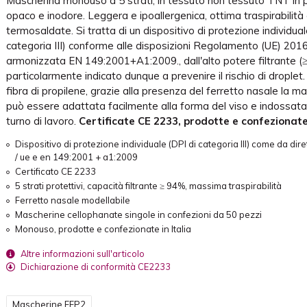
Mascherina monouso a 5 strati, in tessuto non tessuto TNT in 
opaco e inodore. Leggera e ipoallergenica, ottima traspirabilità e
termosaldate. Si tratta di un dispositivo di protezione individual
categoria III) conforme alle disposizioni Regolamento (UE) 20
armonizzata EN 149:2001+A1:2009., dall'alto potere filtrante (
particolarmente indicato dunque a prevenire il rischio di droplet.
fibra di propilene, grazie alla presenza del ferretto nasale la 
può essere adattata facilmente alla forma del viso e indossata
turno di lavoro.
Certificate CE 2233, prodotte e confezionate 
Dispositivo di protezione individuale (DPI di categoria III) come da dir
/ ue e en 149:2001 + a1:2009
Certificato CE 2233
5 strati protettivi, capacità filtrante ≥ 94%, massima traspirabilità
Ferretto nasale modellabile
Mascherine cellophanate singole in confezioni da 50 pezzi
Monouso, prodotte e confezionate in Italia
Altre informazioni sull'articolo
Dichiarazione di conformità CE2233
Mascherine FFP2