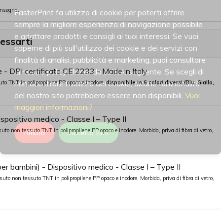
onsegna.
FasterPrint fa utilizzo di cookie per poterti offrire
sempre la migliore esperienza di navigazione possibile
e adattare prodotti e consigli ai tuoi interessi. Se vuoi
ressarti
saperne di più sull'utilizzo dei cookie e dei servizi con
finalità di analisi, pubblicità e marketing, puoi consultare
 - DPI certificato CE 2233 - Made in Italy
la nostra policy cliccando sul link seguente. Se scegli di
non accettare l'utilizzo dei cookie, alcune funzionalità
to TNT in polipropilene PP opaco e inodore,
disponibile in 6 colori diversi (Blu, Giallo,
del nostro sito potrebbero essere non disponibili.
Vuoi
maggiori informazioni?
positivo medico - Classe I – Type II
uto non tessuto TNT in polipropilene PP opaco e inodore. Morbida, priva di fibra di vetro,
Rifiuta
Accetta tutti
er bambini) - Dispositivo medico - Classe I – Type II
to non tessuto TNT in polipropilene PP opaco e inodore. Morbida, priva di fibra di vetro,