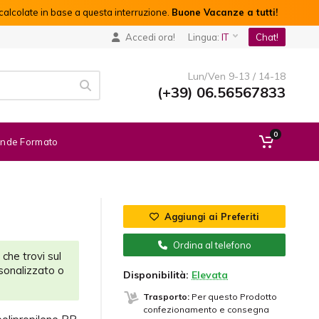
alcolate in base a questa interruzione.
Buone Vacanze a tutti!
Accedi ora!
Lingua:
IT
Chat!
Lun/Ven 9-13 / 14-18
(+39) 06.56567833
0
nde Formato
e
Aggiungi ai Preferiti
Ordina al telefono
 che trovi sul
sonalizzato o
Disponibilità:
Elevata
Trasporto:
Per questo Prodotto
confezionamento e consegna