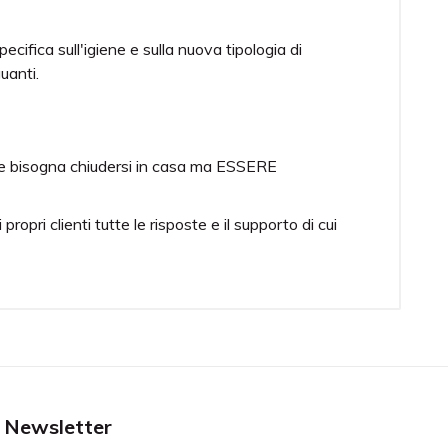
ifica sull'igiene e sulla nuova tipologia di
uanti.
che bisogna chiudersi in casa ma ESSERE
pri clienti tutte le risposte e il supporto di cui
5 / ue e en 149.2001 + a1.2009, conforme al
 europea UNI EN 149.2001 + a1.2009. Prodotto
Newsletter