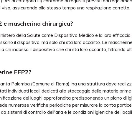
le (DPI di categoria III) conforme ai requisiti previsti dal rego
 viso, assicurando allo stesso tempo una respirazione corretta.
2 e mascherina chirurgica?
istero della Salute come Dispositivo Medico e la loro efficacia d
ssano il dispositivo, ma solo chi sta loro accanto. Le mascheri
 chi indossa il dispositivo che chi sta loro accanto, filtrando oltr
erine FFP2?
i Santa Palomba (Comune di Roma), ha una struttura dove realiz
ati individuati locali dedicati allo stoccaggio delle materie prime
anificazione dei luoghi approfondita predisponendo un piano di ig
prevede numerose verifiche periodiche per misurare la conta partic
 da sistemi di controllo dell'aria e le condizioni igieniche dei l