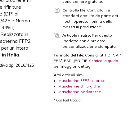
polipropilene PP
sono sempre gratuite.
 rifiniture
Controllo file:
Controllo file
e (DPI di
standard gratuito da parte dei
16/425 e Norma
nostri operatori prima della
messa in produzione.
≥ 94%),
 Realizzata in
Articolo neutro:
Per questo
mascherina FFP2
Prodotto non è prevista
personalizzazione stampata.
 per un intero
in Italia.
Formato del File:
Consigliati PDF*, AI*,
EPS*, PSD, JPG, TIF.
Scarica la guida
ettiva dpi 2016/425
per maggiori dettagli.
Altri articoli simili:
•
Mascherine FFP2 colorate
•
Mascherine chirurgiche
•
Mascherine pediatriche
* Con font tracciati