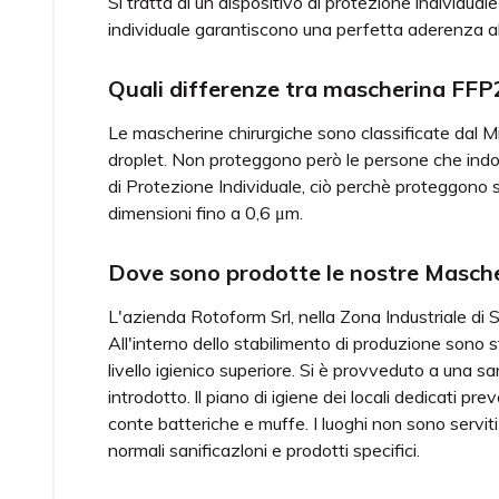
Si tratta di un dispositivo di protezione individua
individuale garantiscono una perfetta aderenza al
Quali differenze tra mascherina FFP
Le mascherine chirurgiche sono classificate dal Min
droplet. Non proteggono però le persone che indo
di Protezione Individuale, ciò perchè proteggono sia
dimensioni fino a 0,6 μm.
Dove sono prodotte le nostre Masch
L'azienda Rotoform Srl, nella Zona Industriale d
All'interno dello stabilimento di produzione sono st
livello igienico superiore. Si è provveduto a una s
introdotto. ll piano di igiene dei locali dedicati 
conte batteriche e muffe. I luoghi non sono serviti
normali sanificazloni e prodotti specifici.