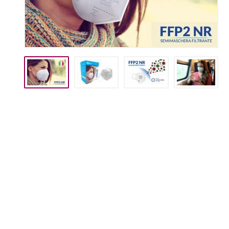
Manifesti e Espositori
Tovagliette
Per il Tuo Lavoro
Mascherine FFP2
Tutti A/Z