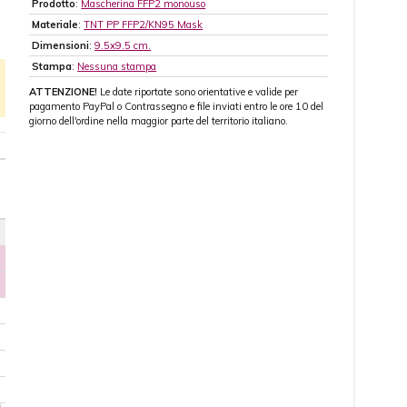
Prodotto
:
Mascherina FFP2 monouso
Materiale
:
TNT PP FFP2/KN95 Mask
Dimensioni
:
9.5x9.5 cm.
Stampa
:
Nessuna stampa
ATTENZIONE!
Le date riportate sono orientative e valide per
pagamento PayPal o Contrassegno e file inviati entro le ore 10 del
giorno dell'ordine nella maggior parte del territorio italiano.