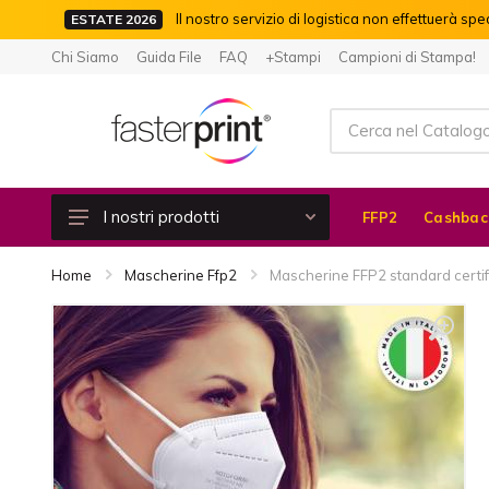
Il nostro servizio di logistica non effettuerà spe
ESTATE 2026
Chi Siamo
Guida File
FAQ
+Stampi
Campioni di Stampa!
I nostri prodotti
FFP2
Cashbac
Cashback 100%
Home
Mascherine Ffp2
Mascherine FFP2 standard certif
Piccolo Formato
Moduli Continui e Autoricalcanti
Libri e Riviste
Grande Formato
Etichette Adesive