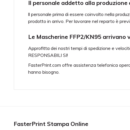
Il personale addetto alla produzione
ll personale prima di essere coinvolto nella produ
prodotto in arrivo. Per lavorare nel reparto è pre
Le Mascherine FFP2/KN95 arrivano 
Approfitta dei nostri tempi di spedizione e velo
RESPONSABILI SI!
FasterPrint.com offre assistenza telefonica operati
hanno bisogno.
DPI
Dispositivo di 
Regolamento (U
certificato CE 
Dimensioni
9,5x9,5 cm.
Materiale
5 strati TNT in
Funzione filtrante
BFE ≥ 94%
FasterPrint Stampa Online