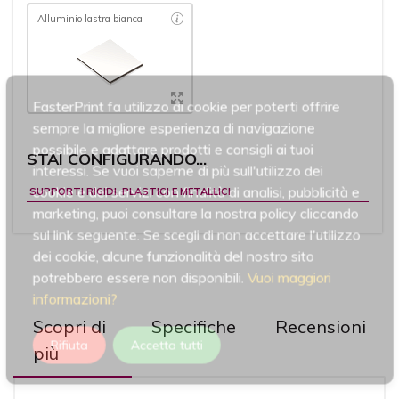
Alluminio lastra bianca
FasterPrint fa utilizzo di cookie per poterti offrire
sempre la migliore esperienza di navigazione
possibile e adattare prodotti e consigli ai tuoi
STAI CONFIGURANDO...
interessi. Se vuoi saperne di più sull'utilizzo dei
cookie e dei servizi con finalità di analisi, pubblicità e
SUPPORTI RIGIDI, PLASTICI E METALLICI
marketing, puoi consultare la nostra policy cliccando
sul link seguente. Se scegli di non accettare l'utilizzo
dei cookie, alcune funzionalità del nostro sito
potrebbero essere non disponibili.
Vuoi maggiori
informazioni?
Scopri di
Specifiche
Recensioni
Rifiuta
Accetta tutti
più