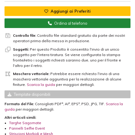
Aggiungi ai Preferiti
Ordina al telefono
Controllo file:
Controllo file standard gratuito da parte dei nostri
operatori prima della messa in produzione.
Soggetti:
Per questo Prodotto è consentito l'invio di un unico
soggetto per l'intera tiratura. Se viene configurata la stampa
fronte/retro i soggetti richiesti saranno due, uno per il fronte e
l'altro per il retro.
Maschera vettoriale:
Potrebbe essere richiesto l'invio di una
maschera vettoriale aggiuntiva per la realizzazione di alcune
finiture.
Scarica la guida
per maggiori dettagli.
Template disponibili
Formato del File:
Consigliati PDF*, AI*, EPS*, PSD, JPG, TIF.
Scarica la
guida
per maggiori dettagli.
Altri articoli simili:
•
Targhe Sagomate
•
Pannelli Selfie Event
•
Striscioni Morbidi e Mesh