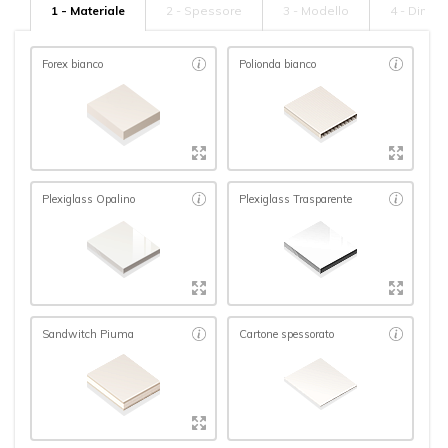
1 - Materiale
2 - Spessore
3 - Modello
4 - Dimen
Forex bianco
Polionda bianco
Plexiglass Opalino
Plexiglass Trasparente
Sandwitch Piuma
Cartone spessorato