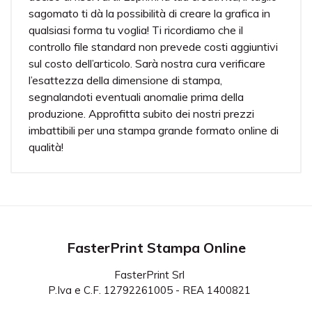
sagomato ti dà la possibilità di creare la grafica in
qualsiasi forma tu voglia! Ti ricordiamo che il
controllo file standard non prevede costi aggiuntivi
sul costo dell’articolo. Sarà nostra cura verificare
l’esattezza della dimensione di stampa,
segnalandoti eventuali anomalie prima della
produzione. Approfitta subito dei nostri prezzi
imbattibili per una stampa grande formato online di
qualità!
Nero pieno
Per una migliore resa del nero consigliamo le
percentuali C(40%), M(40%), Y(40%), K(100%).
Garanzia della durata
Fino a 5 anni.
FasterPrint Stampa Online
Formato massimo
FasterPrint Srl
Per cartone 70x100 cm., per alluminio 200x125 cm.,
P.Iva e C.F. 12792261005 - REA 1400821
per tutti gli altri materiali 200x150 cm. Oltre queste
misure verra' realizzata una suddivisione in piu' parti.