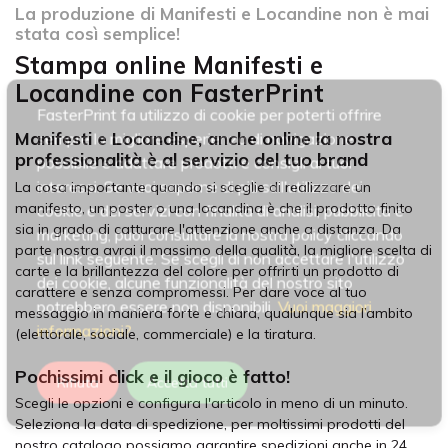
La produzione di Manifesti e Locandine non è mai
stata così semplice!
Stampa online Manifesti e
Locandine con FasterPrint
FasterPrint fa utilizzo di cookie per poterti offrire
Manifesti e Locandine, anche online la nostra
sempre la migliore esperienza di navigazione
professionalità è al servizio del tuo brand
possibile e adattare prodotti e consigli ai tuoi
interessi. Se vuoi saperne di più sull'utilizzo dei
La cosa importante quando si sceglie di realizzare un
manifesto, un poster o una locandina è che il prodotto finito
cookie e dei servizi con finalità di analisi, pubblicità e
sia in grado di catturare l'attenzione anche a distanza. Da
marketing, puoi consultare la nostra policy cliccando
parte nostra avrai il massimo della qualità, la migliore scelta di
sul link seguente. Se scegli di non accettare l'utilizzo
carte e la brillantezza del colore per offrirti un prodotto di
dei cookie, alcune funzionalità del nostro sito
carattere e senza compromessi. Per dare voce al tuo
potrebbero essere non disponibili.
Vuoi maggiori
messaggio in maniera forte e chiara, qualunque sia l’ambito
informazioni?
(elettorale, sociale, commerciale) e la tiratura.
Pochissimi click e il gioco è fatto!
Rifiuta
Accetta tutti
Scegli le opzioni e configura l'articolo in meno di un minuto.
Seleziona la data di spedizione, per moltissimi prodotti del
nostro catalogo possiamo garantire spedizioni anche in 24